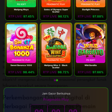
Mahjong Ways
Gates of Olympus Super
Starlight Princess
Scatter
RTP LIVE:
97.45%
RTP LIVE:
98.12%
RTP LIVE:
97.88%
Show More
Fenomena fluktuasi angka kembalian hasil bagi pemain di
kota Jakarta belakangan ini memicu diskusi hangat di
berbagai forum digital tepat pada pukul 21.30 WIB.
Banyak pengamat mengkaji bagaimana perubahan pola
tersebut memengaruhi keputusan taktis, terutama ketika
seseorang memulai sesi dengan alokasi awal sebesar
Sweet Bonanza 1000
Mahjong Wins 3 - Black
Wild Bandito
Rp25.000 untuk menguji konsistensi sistem. Analisis
Scatter
RTP LIVE:
98.44%
RTP LIVE:
98.72%
RTP LIVE:
97.66%
mendalam ini dirancang guna memberikan sudut pandang
objektif mengenai dinamika operasional perangkat lunak
hiburan tersebut secara transparan.
Jam Gacor Berikutnya
Perkembangan Diskusi Digital di
Pragmatic Play
Berbagai Pusat Komunitas Pemain
00
00
00