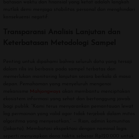
batasan waktu dan finansial yang ketat adalah langkah
mutlak demi menjaga stabilitas personal dan menghindari
konsekuensi negatif.
Transparansi Analisis Lanjutan dan
Keterbatasan Metodologi Sampel
Penting untuk dipahami bahwa seluruh data yang tersaji
dalam rilis ini berbasis pada sampel terbatas dan
memerlukan monitoring lanjutan secara berkala di masa
depan. Pemahaman yang menyeluruh mengenai
mekanisme
Mahjongways
akan membantu menciptakan
ekosistem informasi yang sehat dan bertanggung jawab
bagi publik. “Kami terus menyarankan pemantauan lewat
log permainan yang valid agar tidak terjebak dalam mitos
algoritma yang menyesatkan,” — Rian, admin komunitas
(Jakarta). Membatasi ekspektasi dengan nominal logis
seperti menyiapkan dana taktis sebesar Rp120.000 untuk