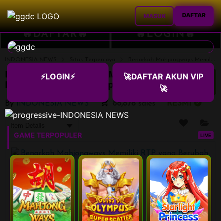
DAFTAR
MASUK
🔥DAFTAR🔥
🔥LOGIN🔥
INDONESIA NEWS
Situs Terpercaya
Benarkah Mahjongways Memiliki RTP yang Berubah Setiap Jamnya
Benarkah Mahjongways Memiliki
⚡LOGIN⚡
🚀DAFTAR AKUN VIP
88
$
RTP yang Berubah Setiap Jamnya
🚀
By
INDONESIA NEWS
88,878
sales
RESMI
Item Details
GAME TERPOPULER
LIVE