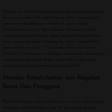
Pergeseran metodologi ini memicu berbagai tanggapan
dari para pelaku hobi digital yang aktif membagikan
catatan perkembangan mereka di media sosial.
“Perubahan orientasi dari sekadar menekan tombol
menjadi analisis berbasis rekap pencatatan membuat
sudut pandang kami terhadap
Koi Gate
menjadi lebih
rasional dan terukur,” — Setiawan, admin komunitas
(Jakarta). Fenomena ini sekaligus mengubah paradigma
interaksi pengguna di dalam grup diskusi dari yang
awalnya emosional menjadi lebih edukatif.
Standar Kehati-hatian dan Regulasi
Batas Usia Pengguna
Platform hiburan digital berbasis visual ini sepenuhnya
ditujukan untuk kategori usia 18+ dan wajib diakses