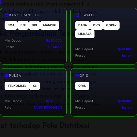
i masa media sosial. Studi komparatif ini
ngedukasi publik agar tidak terjebak dalam
BANK TRANSFER
E-WALLET
nal.
BCA
BNI
BRI
MANDIRI
DANA
OVO
GOPAY
ka Pengembalian Teoretis
LINKAJA
Min. Deposit
Rp 10.000
Proses
1-3 Menit
Min. Deposit
Rp 10.000
ab dikenal sebagai standar pengembalian
Proses
Instant
,2% dalam kondisi laboratorium vendor.
, terdapat gelombang risiko yang membuat
inamis mengikuti volume partisipasi global.
PULSA
QRIS
n bahwa apa yang sering dianggap sebagai
TELKOMSEL
XL
QRIS
h titik jenuh algoritma ketika memproses
. Fenomena naik-turun hasil inilah yang
Min. Deposit
Rp 10.000
Min. Deposit
Rp 10.000
emetakan fase-fase jenuh pada grafis visual
Rate
TANPA POTONGAN
Proses
Instant
t terhadap Pola Distribusi