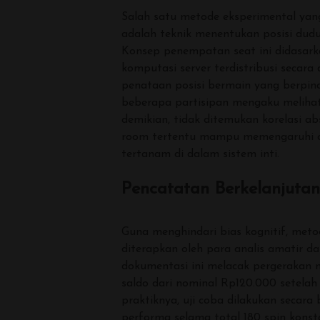
Salah satu metode eksperimental yan
adalah teknik menentukan posisi dudu
Konsep penempatan seat ini didasa
komputasi server terdistribusi secara
penataan posisi bermain yang berpind
beberapa partisipan mengaku melihat 
demikian, tidak ditemukan korelasi 
room tertentu mampu memengaruhi o
tertanam di dalam sistem inti.
Pencatatan Berkelanjuta
Guna menghindari bias kognitif, meto
diterapkan oleh para analis amatir da
dokumentasi ini melacak pergerakan 
saldo dari nominal Rp120.000 setelah
praktiknya, uji coba dilakukan secar
performa selama total 180 spin konstan