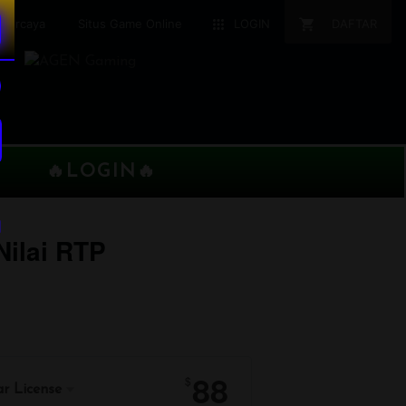
rpercaya
Situs Game Online
LOGIN
DAFTAR
🔥LOGIN🔥
Nilai RTP
88
$
r License